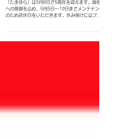
たまゆら5周年のご挨拶とリニ
ューアル休業（5/5〜5/10）の
お知らせ
「たまゆら」は5月8日で5周年を迎えます。皆様
への感謝を込め、5月5日〜10日までメンテナンス
のため店休日をいただきます。休み明けにはプチ
リニューアルを行い、心身ともに整えて皆様をお
迎えします。今後ともどうぞよろしくお願いいた
します。