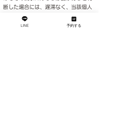
断した場合には、遅滞なく、当該個人
情報の訂正等を行うものとします。
当店は、前項の規定に基づき訂正等を
LINE
予約する
行った場合、または訂正等を行わない
旨の決定をしたときは遅滞なく、これ
をユーザーに通知します。
第8条（個人情報の利用停止等）
当店は、本人から、個人情報が、利用
目的の範囲を超えて取り扱われている
という理由、または不正の手段により
取得されたものであるという理由によ
り、その利用の停止または消去（以
下、「利用停止等」といいます。）を
求められた場合には、遅滞なく必要な