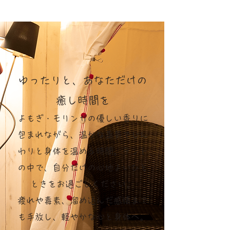
ゆったりと、あなただけの
癒し時間を
よもぎ・モリンガの優しい香りに
包まれながら、温かな蒸気でじん
わりと身体を温める時間。テント
の中で、自分だけの心地よいひと
ときをお過ごしください。
疲れや毒素、溜め込んだ感情まで
も手放し、軽やかな心と身体へ。